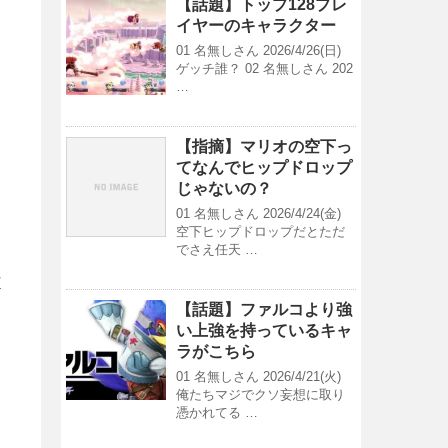
【話題】トップ128プレ
イヤーのキャラクター
01 名無しさん 2026/4/26(日)
ゲッチ誰？ 02 名無しさん 202
…
【指摘】マリオの空下っ
てなんでヒップドロップ
じゃないの？
01 名無しさん 2026/4/24(金)
空下ヒップドロップだとただ
でさえ任天 …
/
【話題】ファルコより強
い上強を持っているキャ
ラがこちら
01 名無しさん 2026/4/21(火)
俺たちマジでクソ妄想に取り
憑かれてる …