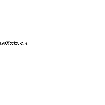
198万の奴いたぞ
1