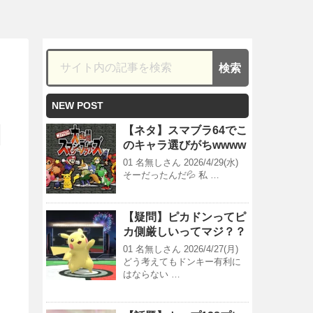
NEW POST
【ネタ】スマブラ64でこ
のキャラ選びがちwwww
01 名無しさん 2026/4/29(水)
そーだったんだ💦 私 …
【疑問】ピカドンってピ
カ側厳しいってマジ？？
01 名無しさん 2026/4/27(月)
どう考えてもドンキー有利に
はならない …