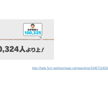
http://hebi.5ch.net/test/read.cgi/news4vip/1545711453