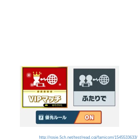
http://rosie.5ch.net/test/read.cgi/famicom/1545533633/