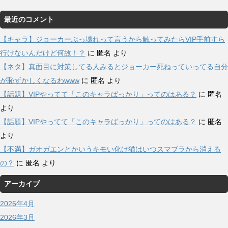
最近のコメント
【キャラ】ジョーカーぶっ壊れって言うから触ってみたらVIP手前すら
行けないんだけど何故！？
に
匿名
より
【ネタ】真面目に対策してる人みるとジョーカー死ねっていってる自分
が恥ずかしくなるわwww
に
匿名
より
【話題】VIPやってて「このキャラばっかり」ってのはある？
に
匿名
より
【話題】VIPやってて「このキャラばっかり」ってのはある？
に
匿名
より
【不満】ガオガエンとかいうキモい化け猫はいつスマブラから消える
の？
に
匿名
より
アーカイブ
2026年4月
2026年3月