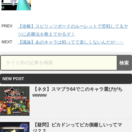
PREV
【攻略】スピリッツボードのルーレットで苦戦してるヤ
ツに必勝法を教えてやるぞ！
NEXT
【議論】あのキャラは戦ってて楽しくないんだが‥‥
NEW POST
【ネタ】スマブラ64でこのキャラ選びがち
wwww
【疑問】ピカドンってピカ側厳しいってマ
ジ？？