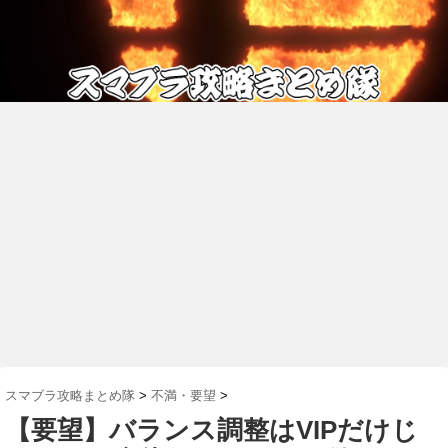
スマブラ攻略まとめ隊
>
不満・要望
>
【要望】バランス調整はVIPだけじ