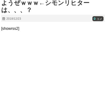
ようぜｗｗｗ←シモンリヒター
は、、、？
0
2018/12/23
コメ
[showrss2]