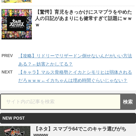
【驚愕】育児をきっかけにスマブラをやめた
人の日記があまりにも健常すぎて話題にｗｗ
ｗ
PREV
【攻略】リドリーでリザードン倒せないんだがいい方法
ある？←妨害とかしてる？
NEXT
【キャラ】マルス骨格勢とイカとシモリヒは弱体される
だろｗｗｗ←イカちゃんは埋め時間ぐらいじゃない？
NEW POST
【ネタ】スマブラ64でこのキャラ選びがち
wwww