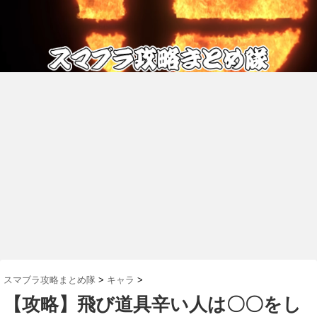
スマブラ攻略まとめ隊
>
キャラ
>
【攻略】飛び道具辛い人は〇〇をし