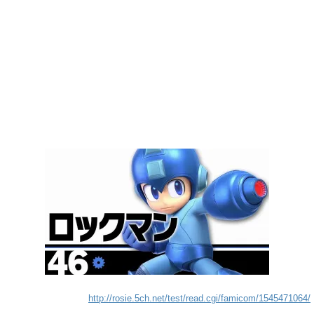
http://rosie.5ch.net/test/read.cgi/famicom/1545471064/