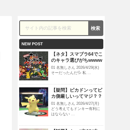
NEW POST
【ネタ】スマブラ64でこ
のキャラ選びがちwwww
01 名無しさん 2026/4/29(水)
そーだったんだ💦 私 …
【疑問】ピカドンってピ
カ側厳しいってマジ？？
01 名無しさん 2026/4/27(月)
どう考えてもドンキー有利に
はならない …