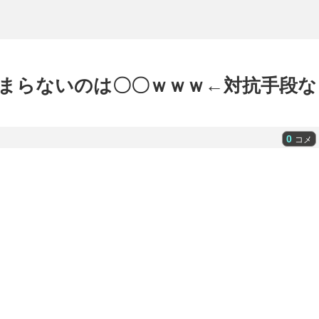
まらないのは〇〇ｗｗｗ←対抗手段な
0
コメ