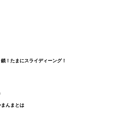
！鎖！たまにスライディーング！
0
かまんまとは