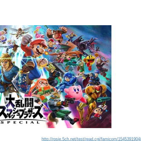
http://rosie.5ch.net/test/read.cgi/famicom/1545391904