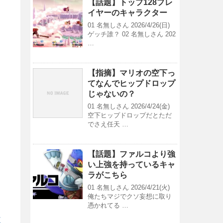
【話題】トップ128プレ
イヤーのキャラクター
01 名無しさん 2026/4/26(日)
ゲッチ誰？ 02 名無しさん 202
…
【指摘】マリオの空下っ
てなんでヒップドロップ
じゃないの？
01 名無しさん 2026/4/24(金)
空下ヒップドロップだとただ
でさえ任天 …
【話題】ファルコより強
い上強を持っているキャ
ラがこちら
01 名無しさん 2026/4/21(火)
俺たちマジでクソ妄想に取り
憑かれてる …
/