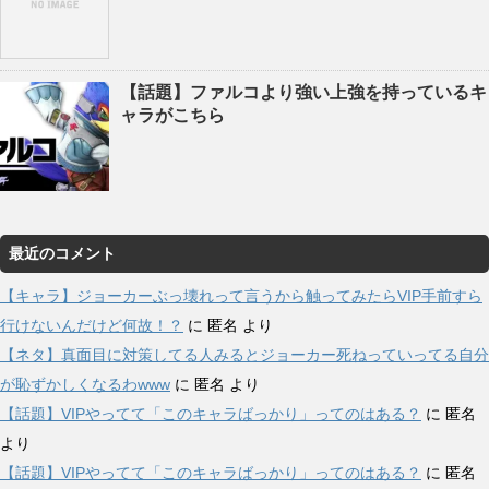
【話題】ファルコより強い上強を持っているキ
ャラがこちら
最近のコメント
【キャラ】ジョーカーぶっ壊れって言うから触ってみたらVIP手前すら
行けないんだけど何故！？
に
匿名
より
【ネタ】真面目に対策してる人みるとジョーカー死ねっていってる自分
が恥ずかしくなるわwww
に
匿名
より
【話題】VIPやってて「このキャラばっかり」ってのはある？
に
匿名
より
【話題】VIPやってて「このキャラばっかり」ってのはある？
に
匿名