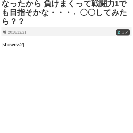
なったから 負けまくって戦闘力1で
も目指そかな・・・←〇〇してみた
ら？？
2
2018/12/21
コメ
[showrss2]