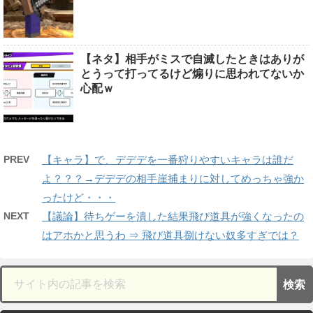
【ネタ】相手がミスで自滅したときはありが
とうって打ってるけど煽りに思われてないか
心配ｗ
PREV
【キャラ】で、デデデを一番狩りやすいキャラは誰だ
よ？？？→デデデの相手崖捕まりに対してめっちゃ強か
ったけど・・・
NEXT
【議論】待ちゲーを潰した結果飛び道具が強くなったの
はアホかと思うわ ⇒ 飛び道具捌けない奴多すぎでは？