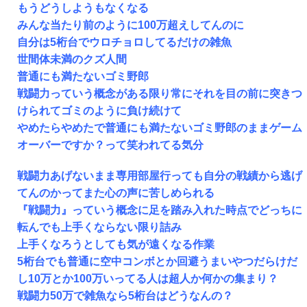
もうどうしようもなくなる
みんな当たり前のように100万超えしてんのに
自分は5桁台でウロチョロしてるだけの雑魚
世間体未満のクズ人間
普通にも満たないゴミ野郎
戦闘力っていう概念がある限り常にそれを目の前に突きつ
けられてゴミのように負け続けて
やめたらやめたで普通にも満たないゴミ野郎のままゲーム
オーバーですか？って笑われてる気分
戦闘力あげないまま専用部屋行っても自分の戦績から逃げ
てんのかってまた心の声に苦しめられる
『戦闘力』っていう概念に足を踏み入れた時点でどっちに
転んでも上手くならない限り詰み
上手くなろうとしても気が遠くなる作業
5桁台でも普通に空中コンボとか回避うまいやつだらけだ
し10万とか100万いってる人は超人か何かの集まり？
戦闘力50万で雑魚なら5桁台はどうなんの？