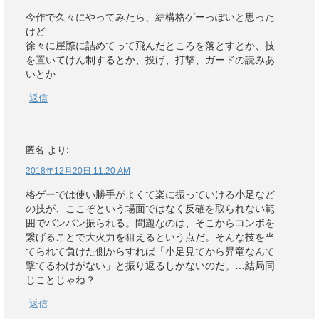
今作で久々にやってみたら、結構格ゲーっぽいと思った
けど
徐々に崖際に詰めてって飛んだところを落とすとか、技
を置いてけん制するとか、投げ、打撃、ガードの読みあ
いとか
返信
匿名
より:
2018年12月20日 11:20 AM
格ゲーでは使い勝手がよくて楽に振っていける小足など
の技が、ここぞという場面ではなく反確を取られない範
囲でバンバン振られる。問題なのは、そこからコンボを
繋げることで大火力を狙えるという点だ。そんな技を当
てられて負けた側からすれば「小足見てから昇竜なんて
撃てるわけがない」と振り返るしかないのだ。…結局同
じことじゃね？
返信