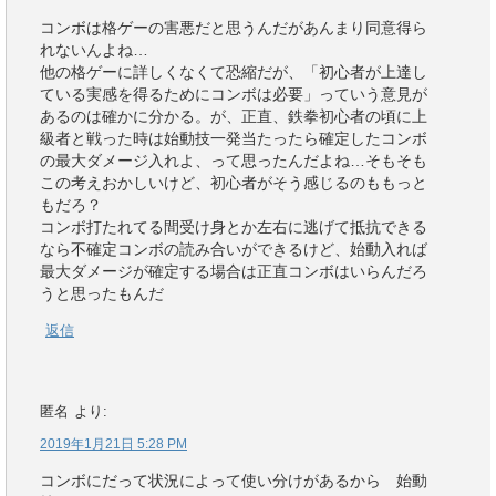
コンボは格ゲーの害悪だと思うんだがあんまり同意得ら
れないんよね…
他の格ゲーに詳しくなくて恐縮だが、「初心者が上達し
ている実感を得るためにコンボは必要」っていう意見が
あるのは確かに分かる。が、正直、鉄拳初心者の頃に上
級者と戦った時は始動技一発当たったら確定したコンボ
の最大ダメージ入れよ、って思ったんだよね…そもそも
この考えおかしいけど、初心者がそう感じるのももっと
もだろ？
コンボ打たれてる間受け身とか左右に逃げて抵抗できる
なら不確定コンボの読み合いができるけど、始動入れば
最大ダメージが確定する場合は正直コンボはいらんだろ
うと思ったもんだ
返信
匿名
より:
2019年1月21日 5:28 PM
コンボにだって状況によって使い分けがあるから 始動