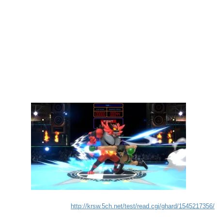
http://krsw.5ch.net/test/read.cgi/ghard/1545217356/