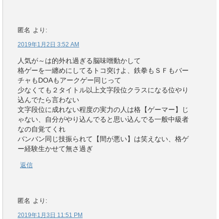
匿名
より:
2019年1月2日 3:52 AM
人気が～は的外れ過ぎる脳味噌動かして
格ゲーを一纏めにしてるトコ突けよ、鉄拳もＳＦもバー
チャもDOAもアークゲー同じって
少なくても２タイトル以上文字段位クラスになる位やり
込んでたら言わない
文字段位に成れない程度の実力の人は格【ゲーマー】じ
ゃない、自分がやり込んでると思い込んでる一般中級者
なの自覚てくれ
バンバン同じ技振られて【間が悪い】は笑えない、格ゲ
ー経験生かせて無さ過ぎ
返信
匿名
より:
2019年1月3日 11:51 PM