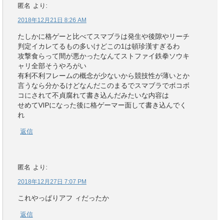
匿名
より:
2018年12月21日 8:26 AM
たしかに格ゲーと比べてスマブラは発生や後隙やリーチ
判定イカレてるもの多いけどこの1は頓珍漢すぎるわ
攻撃食らって間が悪かったなんてストファイ鉄拳ソウキ
ャリ全部そうやろがい
有利不利フレームの概念が少ないから競技性が薄いとか
言うなら分かるけどなんだこのまるでスマブラでボコボ
コにされて不貞腐れて書き込んだみたいな内容は
せめてVIPになった後に格ゲーマー面して書き込んでく
れ
返信
匿名
より:
2018年12月27日 7:07 PM
これやっぱりアフ ィだったか
返信