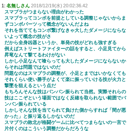
1:
名無しさん
2018/12/19(水) 20:02:36.42
スマブラがつまらない理由がわかった
スマブラってコンボを前提としている調整じゃないからま
ずコンボパーツって概念がないんだよね
それを当ててもコンボ繋げなきゃ大したダメージにならな
いよって概念の技がさ
だから全身凶器というか、単発の技がどれも強すぎる
例えばストリートファイターの話をすると、小足見てから
昇竜なんて撃てるわけがない
しかし小足なんて喰らっても大したダメージにならないか
らそれは問題ではないのだ
問題なのはスマブラの調整が、小足とまではいかなくても
それくらい使い勝手がよくて楽に振っていける技が火力と
撃墜を狙えるという点だ
もちろんそんな技はバンバン振られて当然。実際それらの
技はここぞという場面ではなく反確を取られない範囲でバ
ンバン振られている
しかしそんな技を当てられて負けた側からすれば「間が悪
かった」と振り返るしかないのだ
スマブラの敗北が格闘ゲームに比べてつまらないの一言で
片付くのはこういう調整だからだろうな