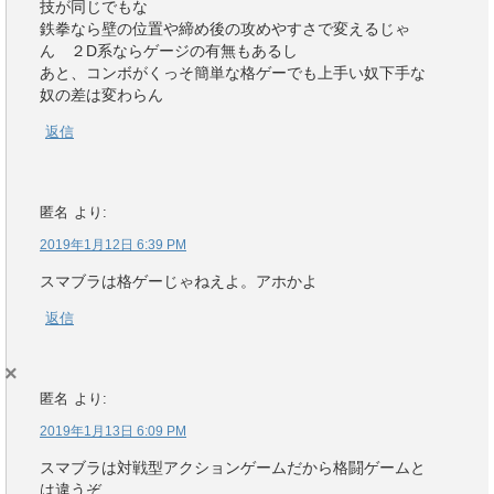
技が同じでもな
鉄拳なら壁の位置や締め後の攻めやすさで変えるじゃ
ん ２D系ならゲージの有無もあるし
あと、コンボがくっそ簡単な格ゲーでも上手い奴下手な
奴の差は変わらん
返信
匿名
より:
2019年1月12日 6:39 PM
スマブラは格ゲーじゃねえよ。アホかよ
返信
×
匿名
より:
2019年1月13日 6:09 PM
スマブラは対戦型アクションゲームだから格闘ゲームと
は違うぞ