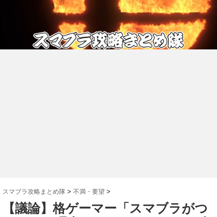
スマブラ攻略まとめ隊
>
不満・要望
>
【議論】格ゲーマー「スマブラがつ