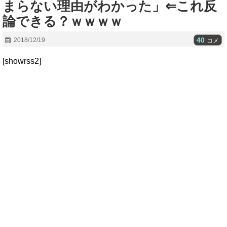
まらない理由がわかった」⇐これ反
論できる？ｗｗｗｗ
40
2018/12/19
コメ
[showrss2]