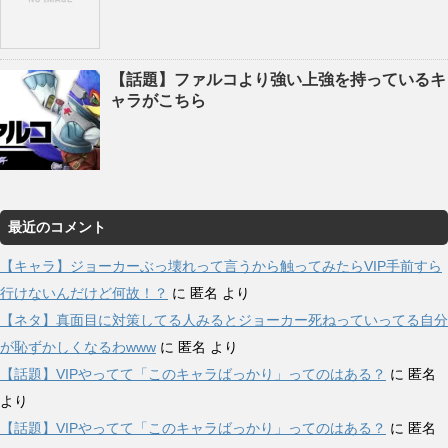
【話題】ファルコより強い上強を持っているキ
ャラがこちら
最近のコメント
【キャラ】ジョーカーぶっ壊れって言うから触ってみたらVIP手前すら
行けないんだけど何故！？
に
匿名
より
【ネタ】真面目に対策してる人みるとジョーカー死ねっていってる自分
が恥ずかしくなるわwww
に
匿名
より
【話題】VIPやってて「このキャラばっかり」ってのはある？
に
匿名
より
【話題】VIPやってて「このキャラばっかり」ってのはある？
に
匿名