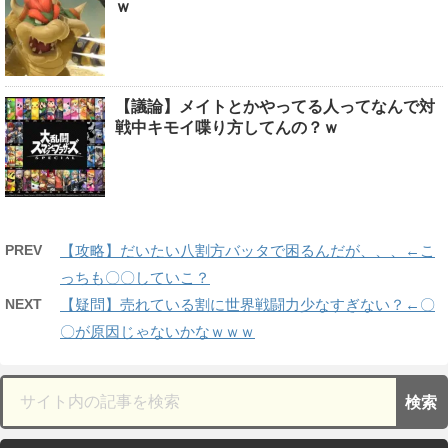
ｗ
【議論】メイトとかやってる人ってなんで対
戦中キモイ喋り方してんの？ｗ
PREV
【攻略】だいたい八割方バッタで困るんだが、、、←こ
っちも〇〇していこ？
NEXT
【疑問】売れている割に世界戦闘力少なすぎない？←〇
〇が原因じゃないかなｗｗｗ