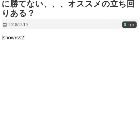
に勝てない、、、オススメの立ち回
りある？
0
2018/12/19
コメ
[showrss2]