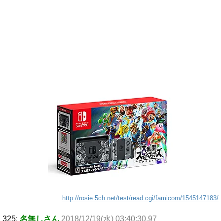
http://rosie.5ch.net/test/read.cgi/famicom/1545147183/
325:
名無しさん
2018/12/19(水) 03:40:30.97