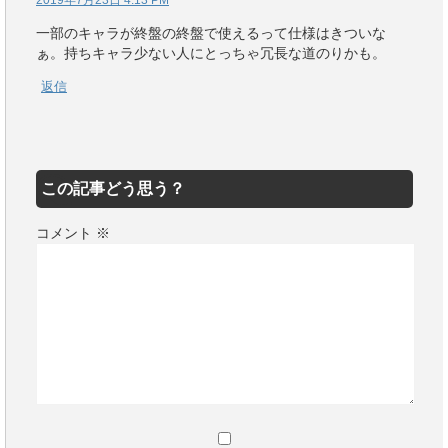
2019年7月23日 4:13 PM
一部のキャラが終盤の終盤で使えるって仕様はきついな
ぁ。持ちキャラ少ない人にとっちゃ冗長な道のりかも。
返信
この記事どう思う？
コメント
※