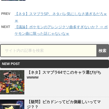
PREV
【ネタ】スマブラSP、ネタバレ気にしなさ過ぎるだろｗ
ｗ
NEXT
【議論】ポケモンのアレンジクソ曲多すぎないか？ ⇒ ポ
ケモン曲に限った話じゃないなｗ
NEW POST
【ネタ】スマブラ64でこのキャラ選びがち
wwww
【疑問】ピカドンってピカ側厳しいってマ
ジ？？