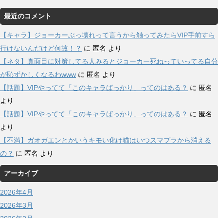
最近のコメント
【キャラ】ジョーカーぶっ壊れって言うから触ってみたらVIP手前すら
行けないんだけど何故！？
に
匿名
より
【ネタ】真面目に対策してる人みるとジョーカー死ねっていってる自分
が恥ずかしくなるわwww
に
匿名
より
【話題】VIPやってて「このキャラばっかり」ってのはある？
に
匿名
より
【話題】VIPやってて「このキャラばっかり」ってのはある？
に
匿名
より
【不満】ガオガエンとかいうキモい化け猫はいつスマブラから消える
の？
に
匿名
より
アーカイブ
2026年4月
2026年3月