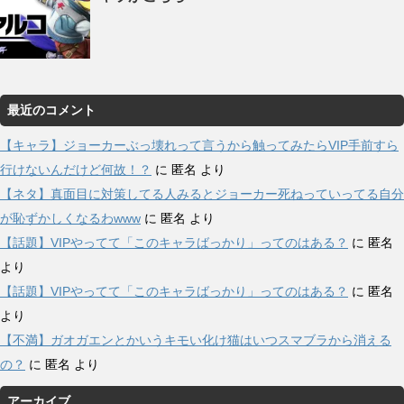
最近のコメント
【キャラ】ジョーカーぶっ壊れって言うから触ってみたらVIP手前すら
行けないんだけど何故！？
に
匿名
より
【ネタ】真面目に対策してる人みるとジョーカー死ねっていってる自分
が恥ずかしくなるわwww
に
匿名
より
【話題】VIPやってて「このキャラばっかり」ってのはある？
に
匿名
より
【話題】VIPやってて「このキャラばっかり」ってのはある？
に
匿名
より
【不満】ガオガエンとかいうキモい化け猫はいつスマブラから消える
の？
に
匿名
より
アーカイブ