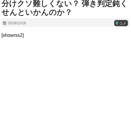
分けクソ難しくない？ 弾き判定鈍く
せんといかんのか？
0
2018/12/18
コメ
[showrss2]