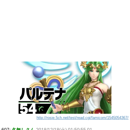
http://rosie.5ch.net/test/read.cgi/famicom/1545054367/
607:
名無しさん
2018/12/18(火) 01:50:55.01