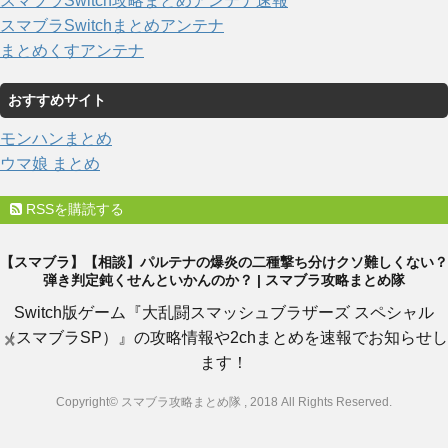
スマブラSwitch攻略まとめアンテナ速報
スマブラSwitchまとめアンテナ
まとめくすアンテナ
おすすめサイト
モンハンまとめ
ウマ娘 まとめ
RSSを購読する
【スマブラ】【相談】パルテナの爆炎の二種撃ち分けクソ難しくない？
弾き判定鈍くせんといかんのか？ | スマブラ攻略まとめ隊
Switch版ゲーム『大乱闘スマッシュブラザーズ スペシャル
（スマブラSP）』の攻略情報や2chまとめを速報でお知らせし
×
ます！
Copyright© スマブラ攻略まとめ隊 , 2018 All Rights Reserved.