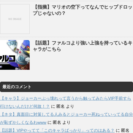
【指摘】マリオの空下ってなんでヒップドロッ
プじゃないの？
【話題】ファルコより強い上強を持っているキ
ャラがこちら
最近のコメント
【キャラ】ジョーカーぶっ壊れって言うから触ってみたらVIP手前すら
行けないんだけど何故！？
に
匿名
より
【ネタ】真面目に対策してる人みるとジョーカー死ねっていってる自分
が恥ずかしくなるわwww
に
匿名
より
【話題】VIPやってて「このキャラばっかり」ってのはある？
に
匿名