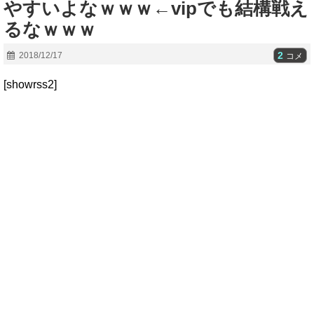
やすいよなｗｗｗ←vipでも結構戦え
るなｗｗｗ
2
2018/12/17
コメ
[showrss2]