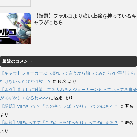
【話題】ファルコより強い上強を持っているキ
ャラがこちら
最近のコメント
【キャラ】ジョーカーぶっ壊れって言うから触ってみたらVIP手前すら
行けないんだけど何故！？
に
匿名
より
【ネタ】真面目に対策してる人みるとジョーカー死ねっていってる自分
が恥ずかしくなるわwww
に
匿名
より
【話題】VIPやってて「このキャラばっかり」ってのはある？
に
匿名
より
【話題】VIPやってて「このキャラばっかり」ってのはある？
に
匿名
より