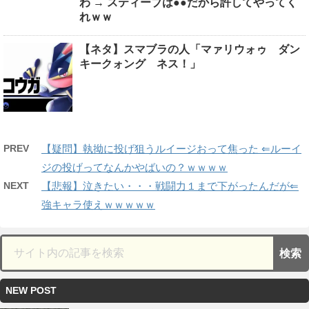
わ → スティーブは●●だから許してやってく
れｗｗ
【ネタ】スマブラの人「マァリウォゥ ダン
キークォング ネス！」
PREV
【疑問】執拗に投げ狙うルイージおって焦った ⇐ルーイ
ジの投げってなんかやばいの？ｗｗｗｗ
NEXT
【悲報】泣きたい・・・戦闘力１まで下がったんだが⇐
強キャラ使えｗｗｗｗｗ
NEW POST