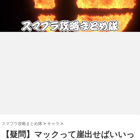
スマブラ攻略まとめ隊
>
キャラ
>
【疑問】マックって崖出せばいいっ