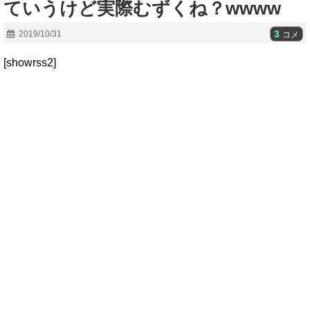
ていうけど実際むずくね？wwww
3
2019/10/31
コメ
[showrss2]