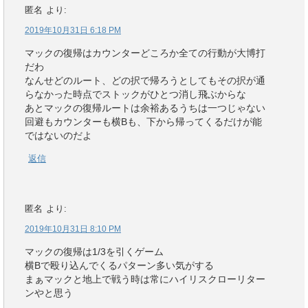
匿名
より:
2019年10月31日 6:18 PM
マックの復帰はカウンターどころか全ての行動が大博打
だわ
なんせどのルート、どの択で帰ろうとしてもその択が通
らなかった時点でストックがひとつ消し飛ぶからな
あとマックの復帰ルートは余裕あるうちは一つじゃない
回避もカウンターも横Bも、下から帰ってくるだけが能
ではないのだよ
返信
匿名
より:
2019年10月31日 8:10 PM
マックの復帰は1/3を引くゲーム
横Bで殴り込んでくるパターン多い気がする
まぁマックと地上で戦う時は常にハイリスクローリター
ンやと思う