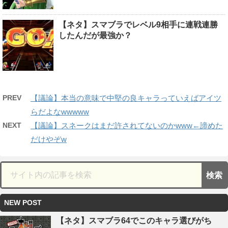
【ネタ】スマブラでレベル9相手に連戦連勝
したんだが最強か？
PREV
【議論】本当の意味で中堅の良キャラっていえばアイツ
らだよなwwwww
NEXT
【議論】スネークはまだ許されてないのかwww←諦めた
だけやぞw
NEW POST
【ネタ】スマブラ64でこのキャラ選びがち