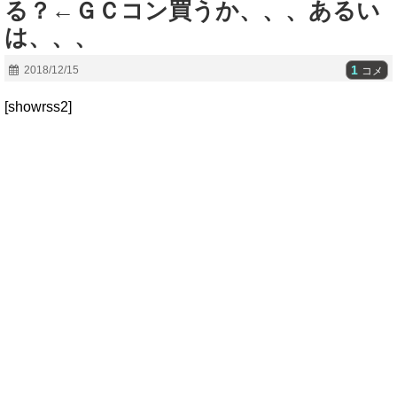
る？←ＧＣコン買うか、、、あるい
は、、、
1
2018/12/15
コメ
[showrss2]