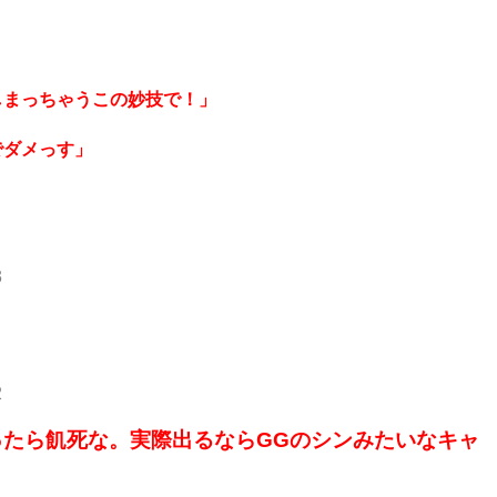
しまっちゃうこの妙技で！」
でダメっす」
3
2
たら飢死な。実際出るならGGのシンみたいなキャ