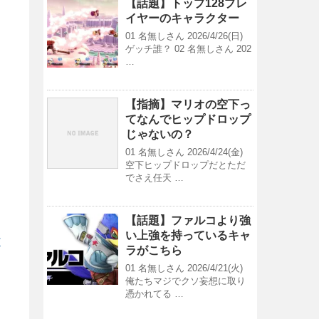
【話題】トップ128プレ
イヤーのキャラクター
01 名無しさん 2026/4/26(日)
ゲッチ誰？ 02 名無しさん 202
…
【指摘】マリオの空下っ
てなんでヒップドロップ
じゃないの？
01 名無しさん 2026/4/24(金)
空下ヒップドロップだとただ
でさえ任天 …
【話題】ファルコより強
い上強を持っているキャ
/
ラがこちら
01 名無しさん 2026/4/21(火)
俺たちマジでクソ妄想に取り
憑かれてる …