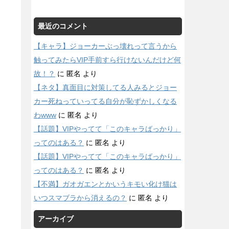
最近のコメント
【キャラ】ジョーカーぶっ壊れって言うから
触ってみたらVIP手前すら行けないんだけど何
故！？
に
匿名
より
【ネタ】真面目に対策してる人みるとジョー
カー死ねっていってる自分が恥ずかしくなる
わwww
に
匿名
より
【話題】VIPやってて「このキャラばっかり」
ってのはある？
に
匿名
より
【話題】VIPやってて「このキャラばっかり」
ってのはある？
に
匿名
より
【不満】ガオガエンとかいうキモい化け猫は
いつスマブラから消えるの？
に
匿名
より
アーカイブ