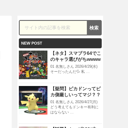
NEW POST
【ネタ】スマブラ64でこ
のキャラ選びがちwwww
01 名無しさん 2026/4/29(水)
そーだったんだ💦 私 …
【疑問】ピカドンってピ
カ側厳しいってマジ？？
01 名無しさん 2026/4/27(月)
どう考えてもドンキー有利に
はならない …