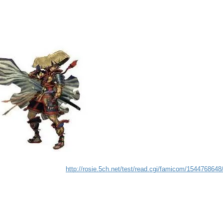
http://rosie.5ch.net/test/read.cgi/famicom/1544768648