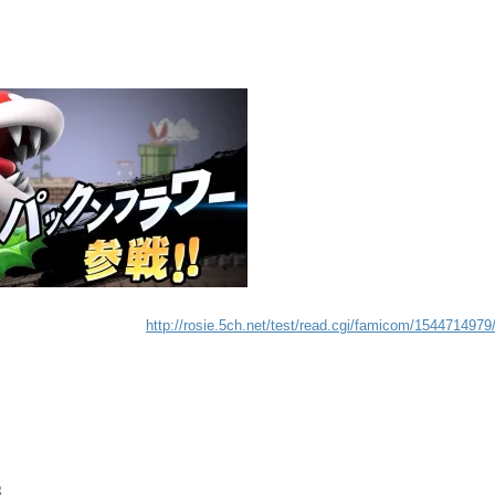
http://rosie.5ch.net/test/read.cgi/famicom/1544714979
3