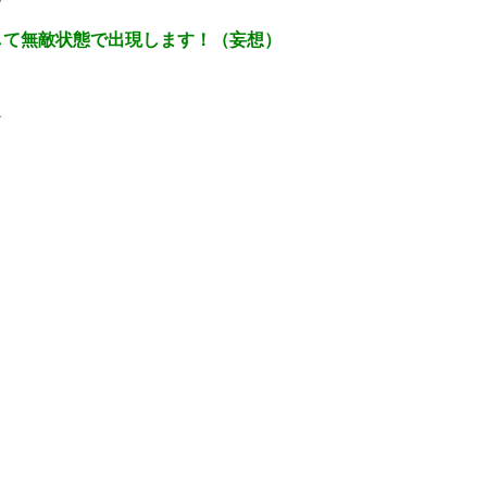
して無敵状態で出現します！（妄想）
1