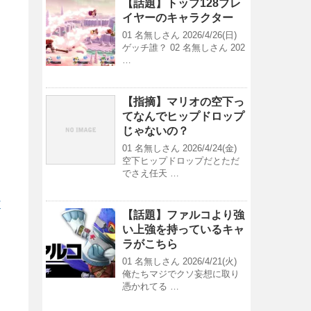
【話題】トップ128プレ
イヤーのキャラクター
01 名無しさん 2026/4/26(日)
ゲッチ誰？ 02 名無しさん 202
…
【指摘】マリオの空下っ
てなんでヒップドロップ
じゃないの？
01 名無しさん 2026/4/24(金)
空下ヒップドロップだとただ
でさえ任天 …
/
【話題】ファルコより強
い上強を持っているキャ
ラがこちら
01 名無しさん 2026/4/21(火)
俺たちマジでクソ妄想に取り
憑かれてる …