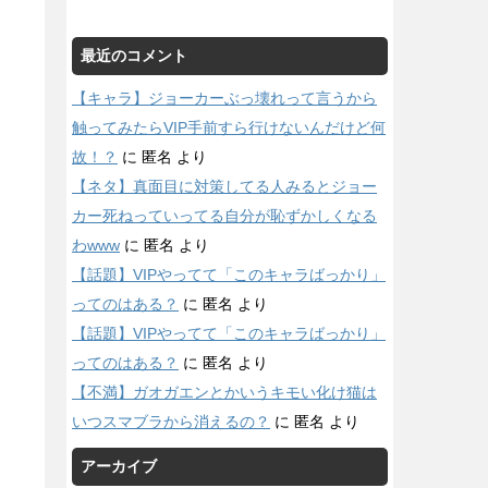
最近のコメント
【キャラ】ジョーカーぶっ壊れって言うから
触ってみたらVIP手前すら行けないんだけど何
故！？
に
匿名
より
【ネタ】真面目に対策してる人みるとジョー
カー死ねっていってる自分が恥ずかしくなる
わwww
に
匿名
より
【話題】VIPやってて「このキャラばっかり」
ってのはある？
に
匿名
より
【話題】VIPやってて「このキャラばっかり」
ってのはある？
に
匿名
より
【不満】ガオガエンとかいうキモい化け猫は
いつスマブラから消えるの？
に
匿名
より
アーカイブ