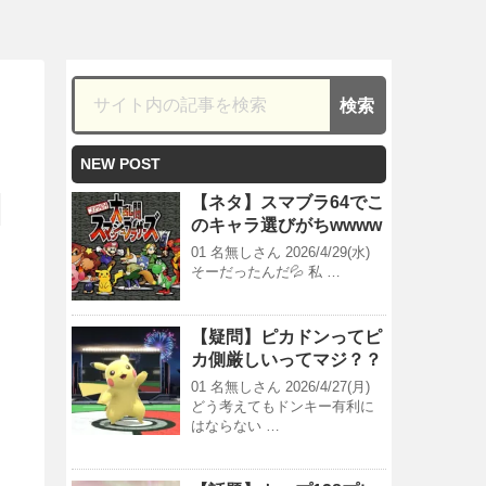
NEW POST
【ネタ】スマブラ64でこ
のキャラ選びがちwwww
01 名無しさん 2026/4/29(水)
そーだったんだ💦 私 …
【疑問】ピカドンってピ
カ側厳しいってマジ？？
01 名無しさん 2026/4/27(月)
どう考えてもドンキー有利に
はならない …