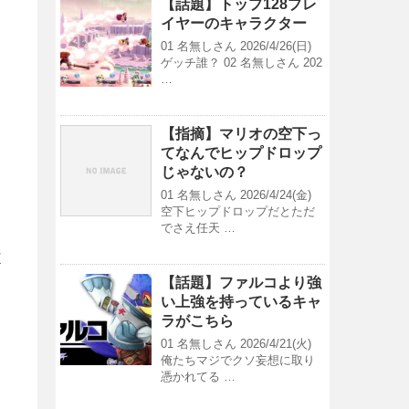
【話題】トップ128プレ
イヤーのキャラクター
01 名無しさん 2026/4/26(日)
ゲッチ誰？ 02 名無しさん 202
…
【指摘】マリオの空下っ
てなんでヒップドロップ
じゃないの？
01 名無しさん 2026/4/24(金)
空下ヒップドロップだとただ
でさえ任天 …
/
【話題】ファルコより強
い上強を持っているキャ
ラがこちら
01 名無しさん 2026/4/21(火)
俺たちマジでクソ妄想に取り
憑かれてる …