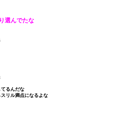
り選んでたな
6
3
してるんだな
らスリル満点になるよな