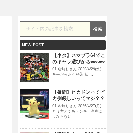
NEW POST
【ネタ】スマブラ64でこ
のキャラ選びがちwwww
01 名無しさん 2026/4/29(水)
そーだったんだ💦 私 …
【疑問】ピカドンってピ
カ側厳しいってマジ？？
01 名無しさん 2026/4/27(月)
どう考えてもドンキー有利に
はならない …