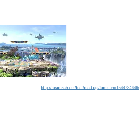
http://rosie.5ch.net/test/read.cgi/famicom/1544734646