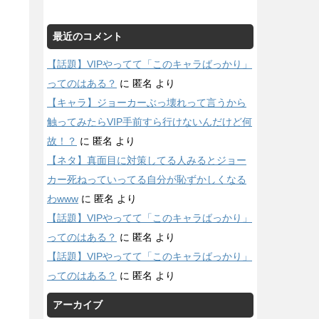
最近のコメント
【話題】VIPやってて「このキャラばっかり」
ってのはある？
に
匿名
より
【キャラ】ジョーカーぶっ壊れって言うから
触ってみたらVIP手前すら行けないんだけど何
故！？
に
匿名
より
【ネタ】真面目に対策してる人みるとジョー
カー死ねっていってる自分が恥ずかしくなる
わwww
に
匿名
より
【話題】VIPやってて「このキャラばっかり」
ってのはある？
に
匿名
より
【話題】VIPやってて「このキャラばっかり」
ってのはある？
に
匿名
より
アーカイブ