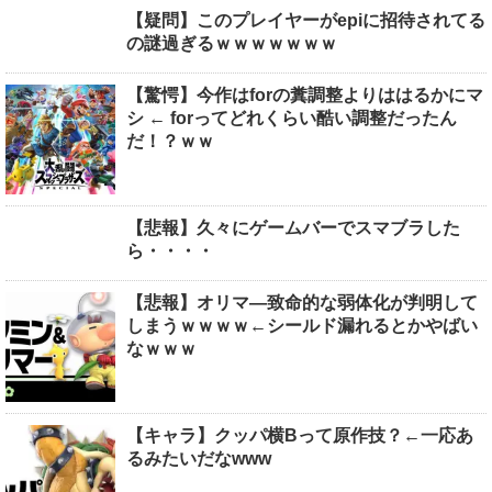
【疑問】このプレイヤーがepiに招待されてる
の謎過ぎるｗｗｗｗｗｗｗ
【驚愕】今作はforの糞調整よりははるかにマ
シ ← forってどれくらい酷い調整だったん
だ！？ｗｗ
【悲報】久々にゲームバーでスマブラした
ら・・・・
【悲報】オリマ―致命的な弱体化が判明して
しまうｗｗｗｗ←シールド漏れるとかやばい
なｗｗｗ
【キャラ】クッパ横Bって原作技？←一応あ
るみたいだなwww