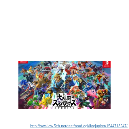
http://swallow.5ch.net/test/read.cgi/livejupiter/1544713247/