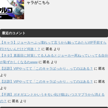
ャラがこちら
最近のコメント
【キャラ】ジョーカーぶっ壊れって言うから触ってみたらVIP手前すら
行けないんだけど何故！？
に
匿名
より
【ネタ】真面目に対策してる人みるとジョーカー死ねっていってる自分
が恥ずかしくなるわwww
に
匿名
より
【話題】VIPやってて「このキャラばっかり」ってのはある？
に
匿名
より
【話題】VIPやってて「このキャラばっかり」ってのはある？
に
匿名
より
【不満】ガオガエンとかいうキモい化け猫はいつスマブラから消える
の？
に
匿名
より