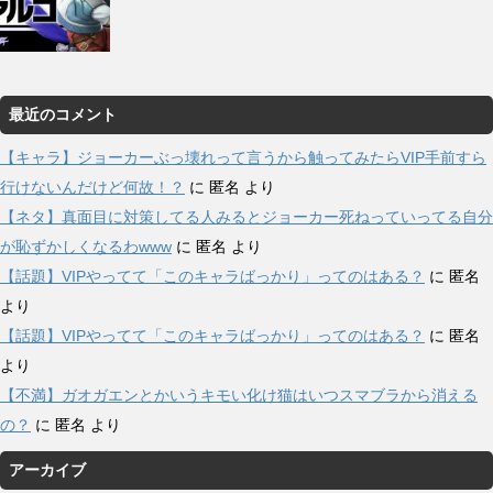
最近のコメント
【キャラ】ジョーカーぶっ壊れって言うから触ってみたらVIP手前すら
行けないんだけど何故！？
に
匿名
より
【ネタ】真面目に対策してる人みるとジョーカー死ねっていってる自分
が恥ずかしくなるわwww
に
匿名
より
【話題】VIPやってて「このキャラばっかり」ってのはある？
に
匿名
より
【話題】VIPやってて「このキャラばっかり」ってのはある？
に
匿名
より
【不満】ガオガエンとかいうキモい化け猫はいつスマブラから消える
の？
に
匿名
より
アーカイブ