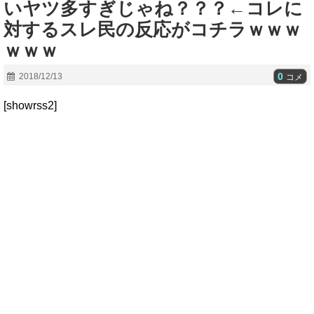
いヤツ多すぎじゃね？？？←コレに
対するスレ民の反応がコチラｗｗｗ
ｗｗｗ
0
2018/12/13
コメ
[showrss2]