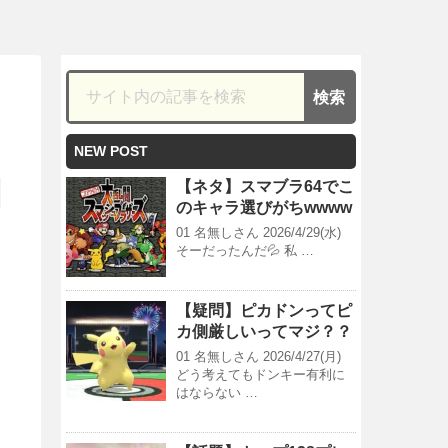
NEW POST
【ネタ】スマブラ64でこ
のキャラ選びがちwwww
01 名無しさん 2026/4/29(水)
そーだったんだ💦 私 …
【疑問】ピカドンってピ
カ側厳しいってマジ？？
01 名無しさん 2026/4/27(月)
どう考えてもドンキー有利に
はならない …