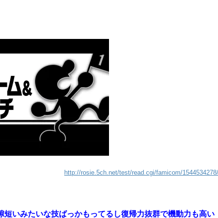
http://rosie.5ch.net/test/read.cgi/famicom/1544534278
隙短いみたいな技ばっかもってるし復帰力抜群で機動力も高い