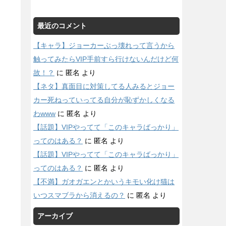
最近のコメント
【キャラ】ジョーカーぶっ壊れって言うから
触ってみたらVIP手前すら行けないんだけど何
故！？
に
匿名
より
【ネタ】真面目に対策してる人みるとジョー
カー死ねっていってる自分が恥ずかしくなる
わwww
に
匿名
より
【話題】VIPやってて「このキャラばっかり」
ってのはある？
に
匿名
より
【話題】VIPやってて「このキャラばっかり」
ってのはある？
に
匿名
より
【不満】ガオガエンとかいうキモい化け猫は
いつスマブラから消えるの？
に
匿名
より
アーカイブ