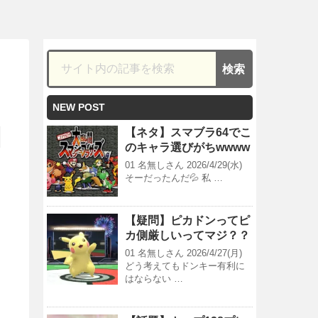
NEW POST
【ネタ】スマブラ64でこ
のキャラ選びがちwwww
01 名無しさん 2026/4/29(水)
そーだったんだ💦 私 …
【疑問】ピカドンってピ
カ側厳しいってマジ？？
01 名無しさん 2026/4/27(月)
どう考えてもドンキー有利に
はならない …