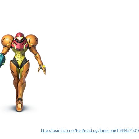
http://rosie.5ch.net/test/read.cgi/famicom/1544452501