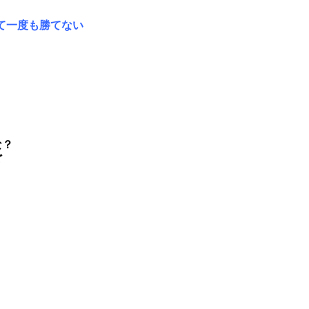
て一度も勝てない
な？
ど