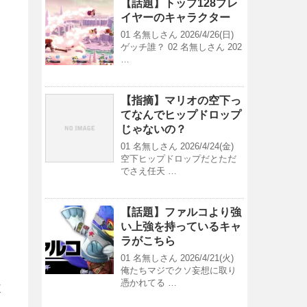
【話題】トップ128プレ
イヤーのキャラクター
01 名無しさん 2026/4/26(日)
ゲッチ誰？ 02 名無しさん 202
…
【指摘】マリオの空下っ
てなんでヒップドロップ
じゃないの？
01 名無しさん 2026/4/24(金)
空下ヒップドロップだとただ
でさえ任天 …
【話題】ファルコより強
い上強を持っているキャ
ラがこちら
01 名無しさん 2026/4/21(火)
俺たちマジでクソ妄想に取り
憑かれてる …
/