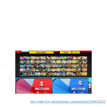
http://hebi.5ch.net/test/read.cgi/news4vip/1544412937/