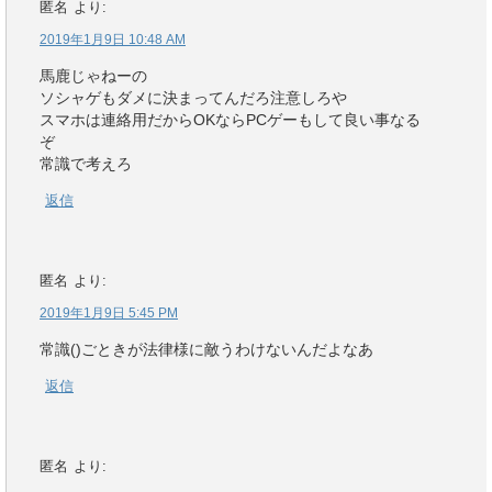
匿名
より:
2019年1月9日 10:48 AM
馬鹿じゃねーの
ソシャゲもダメに決まってんだろ注意しろや
スマホは連絡用だからOKならPCゲーもして良い事なる
ぞ
常識で考えろ
返信
匿名
より:
2019年1月9日 5:45 PM
常識()ごときが法律様に敵うわけないんだよなあ
返信
匿名
より: