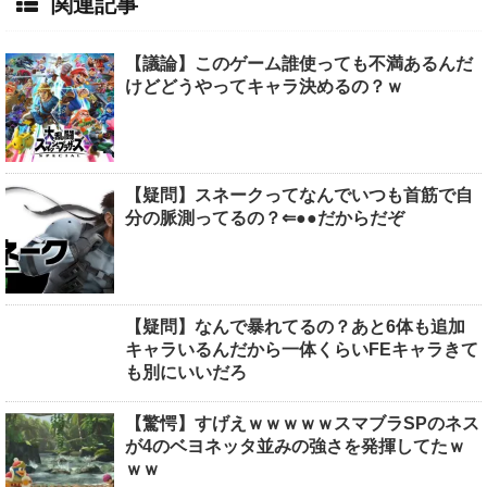
関連記事
【議論】このゲーム誰使っても不満あるんだ
けどどうやってキャラ決めるの？ｗ
【疑問】スネークってなんでいつも首筋で自
分の脈測ってるの？⇐●●だからだぞ
【疑問】なんで暴れてるの？あと6体も追加
キャラいるんだから一体くらいFEキャラきて
も別にいいだろ
【驚愕】すげえｗｗｗｗｗスマブラSPのネス
が4のベヨネッタ並みの強さを発揮してたｗ
ｗｗ