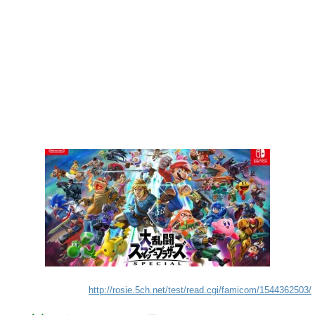
http://rosie.5ch.net/test/read.cgi/famicom/1544362503/