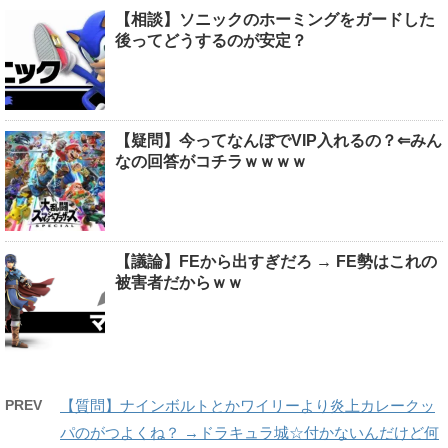
【相談】ソニックのホーミングをガードした
後ってどうするのが安定？
【疑問】今ってなんぼでVIP入れるの？⇐みん
なの回答がコチラｗｗｗｗ
【議論】FEから出すぎだろ → FE勢はこれの
被害者だからｗｗ
PREV
【質問】ナインボルトとかワイリーより炎上カレークッ
パのがつよくね？ →ドラキュラ城☆付かないんだけど何