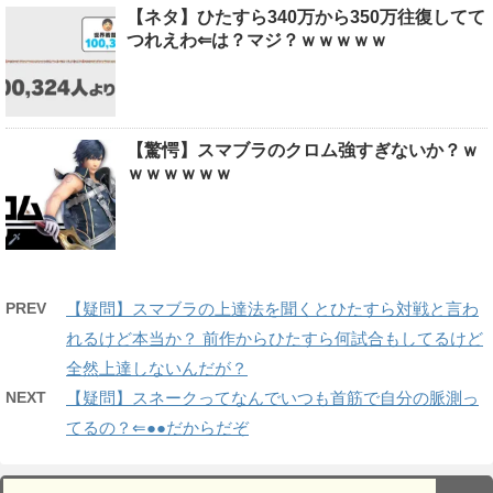
【ネタ】ひたすら340万から350万往復してて
つれえわ⇐は？マジ？ｗｗｗｗｗ
【驚愕】スマブラのクロム強すぎないか？ｗ
ｗｗｗｗｗｗ
PREV
【疑問】スマブラの上達法を聞くとひたすら対戦と言わ
れるけど本当か？ 前作からひたすら何試合もしてるけど
全然上達しないんだが？
NEXT
【疑問】スネークってなんでいつも首筋で自分の脈測っ
てるの？⇐●●だからだぞ