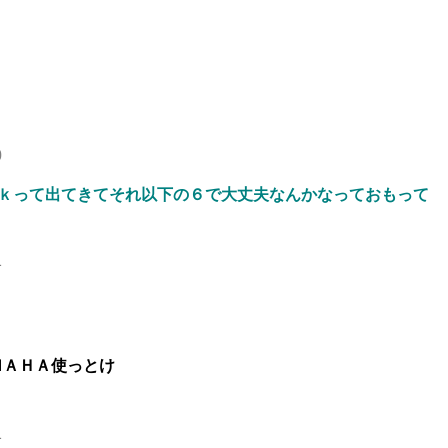
0
おｋって出てきてそれ以下の６で大丈夫なんかなっておもって
1
ＭＡＨＡ使っとけ
1