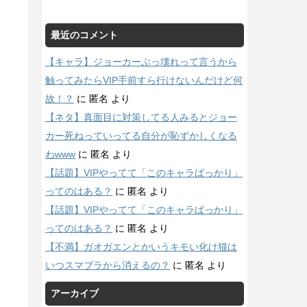
最近のコメント
【キャラ】ジョーカーぶっ壊れって言うから
触ってみたらVIP手前すら行けないんだけど何
故！？
に
匿名
より
【ネタ】真面目に対策してる人みるとジョー
カー死ねっていってる自分が恥ずかしくなる
わwww
に
匿名
より
【話題】VIPやってて「このキャラばっかり」
ってのはある？
に
匿名
より
【話題】VIPやってて「このキャラばっかり」
ってのはある？
に
匿名
より
【不満】ガオガエンとかいうキモい化け猫は
いつスマブラから消えるの？
に
匿名
より
アーカイブ