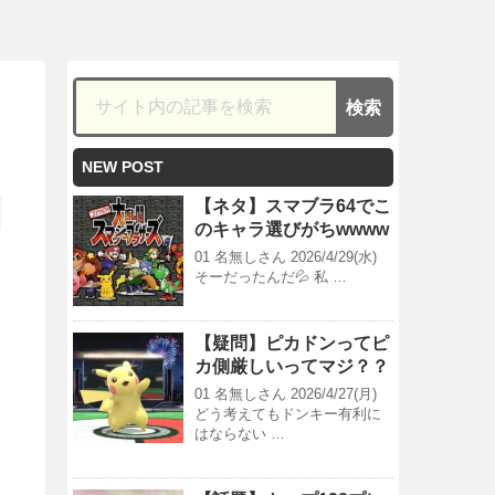
NEW POST
【ネタ】スマブラ64でこ
のキャラ選びがちwwww
01 名無しさん 2026/4/29(水)
そーだったんだ💦 私 …
【疑問】ピカドンってピ
カ側厳しいってマジ？？
01 名無しさん 2026/4/27(月)
どう考えてもドンキー有利に
はならない …