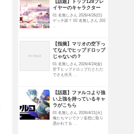
【話題】トップ128プレ
イヤーのキャラクター
01 名無しさん 2026/4/26(日)
ゲッチ誰？ 02 名無しさん 202
…
【指摘】マリオの空下っ
てなんでヒップドロップ
じゃないの？
01 名無しさん 2026/4/24(金)
空下ヒップドロップだとただ
でさえ任天 …
【話題】ファルコより強
い上強を持っているキャ
ラがこちら
/
01 名無しさん 2026/4/21(火)
俺たちマジでクソ妄想に取り
憑かれてる …