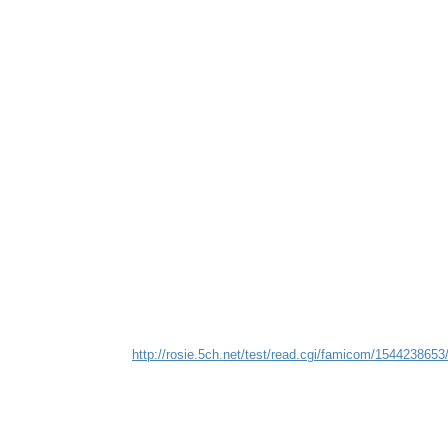
http://rosie.5ch.net/test/read.cgi/famicom/1544238653