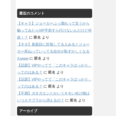
最近のコメント
【キャラ】ジョーカーぶっ壊れって言うから
触ってみたらVIP手前すら行けないんだけど何
故！？
に
匿名
より
【ネタ】真面目に対策してる人みるとジョー
カー死ねっていってる自分が恥ずかしくなる
わwww
に
匿名
より
【話題】VIPやってて「このキャラばっかり」
ってのはある？
に
匿名
より
【話題】VIPやってて「このキャラばっかり」
ってのはある？
に
匿名
より
【不満】ガオガエンとかいうキモい化け猫は
いつスマブラから消えるの？
に
匿名
より
アーカイブ