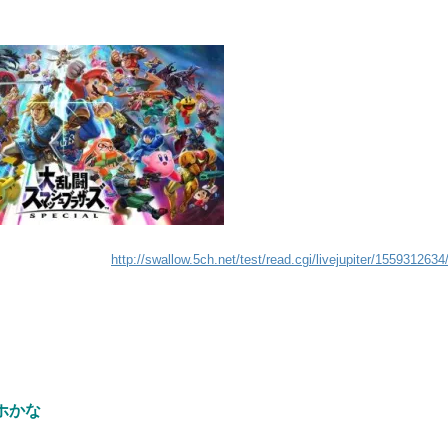
http://swallow.5ch.net/test/read.cgi/livejupiter/1559312634
ホかな