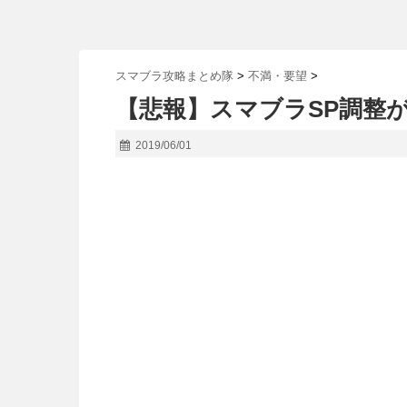
スマブラ攻略まとめ隊
>
不満・要望
>
【悲報】スマブラSP調整
2019/06/01