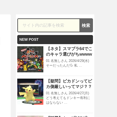
NEW POST
【ネタ】スマブラ64でこ
のキャラ選びがちwwww
01 名無しさん 2026/4/29(水)
そーだったんだ💦 私 …
【疑問】ピカドンってピ
カ側厳しいってマジ？？
01 名無しさん 2026/4/27(月)
どう考えてもドンキー有利に
はならない …