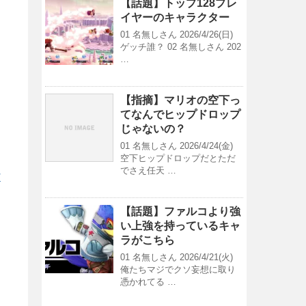
【話題】トップ128プレ
イヤーのキャラクター
01 名無しさん 2026/4/26(日)
ゲッチ誰？ 02 名無しさん 202
…
【指摘】マリオの空下っ
てなんでヒップドロップ
じゃないの？
01 名無しさん 2026/4/24(金)
空下ヒップドロップだとただ
でさえ任天 …
/
【話題】ファルコより強
い上強を持っているキャ
ラがこちら
01 名無しさん 2026/4/21(火)
俺たちマジでクソ妄想に取り
憑かれてる …