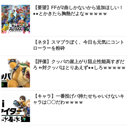
【要望】FFが2曲しかないから追加ほしい！
●●とかきたら胸熱だよなｗｗｗｗｗ
【ネタ】スマブラぼく、今日も元気にコント
ローラーを粉砕
【評価】クッパの崖上がり阻止性能高すぎだ
ろ ⇐対クッパはとりあえず●●しろｗｗｗｗｗ
【キャラ】一番投げバ持たせちゃいけないキ
ャラは〇〇だわｗｗｗｗ