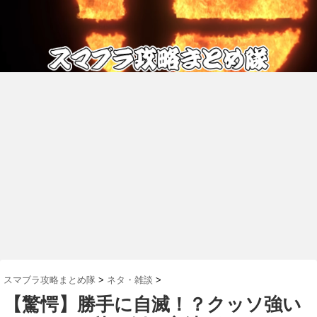
スマブラ攻略まとめ隊
>
ネタ・雑談
>
【驚愕】勝手に自滅！？クッソ強い