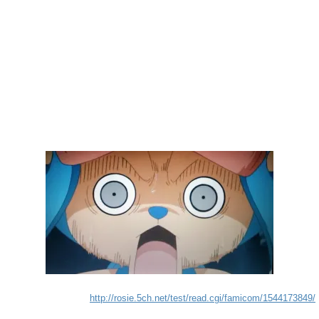
http://rosie.5ch.net/test/read.cgi/famicom/1544173849/