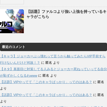
【話題】ファルコより強い上強を持っているキ
ャラがこちら
最近のコメント
【キャラ】ジョーカーぶっ壊れって言うから触ってみたらVIP手前すら
行けないんだけど何故！？
に
匿名
より
【ネタ】真面目に対策してる人みるとジョーカー死ねっていってる自分
が恥ずかしくなるわwww
に
匿名
より
【話題】VIPやってて「このキャラばっかり」ってのはある？
に
匿名
より
【話題】VIPやってて「このキャラばっかり」ってのはある？
に
匿名
より