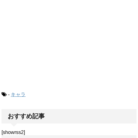
-
キャラ
おすすめ記事
[showrss2]