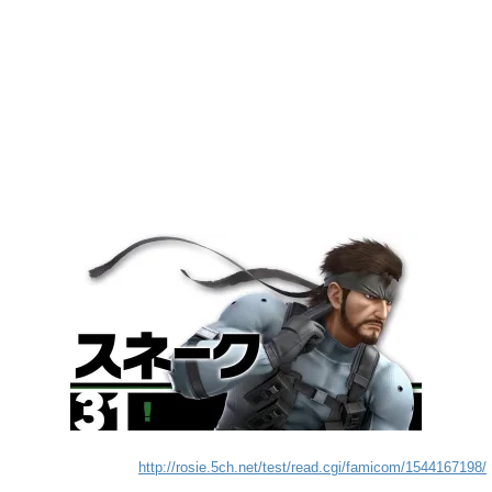
http://rosie.5ch.net/test/read.cgi/famicom/1544167198/