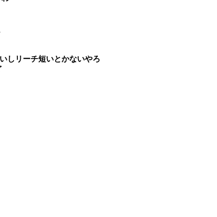
1
広いしリーチ短いとかないやろ
ど