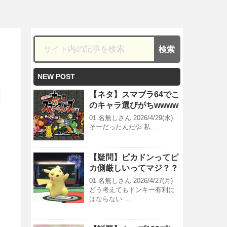
NEW POST
【ネタ】スマブラ64でこ
のキャラ選びがちwwww
01 名無しさん 2026/4/29(水)
そーだったんだ💦 私 …
【疑問】ピカドンってピ
カ側厳しいってマジ？？
01 名無しさん 2026/4/27(月)
どう考えてもドンキー有利に
はならない …