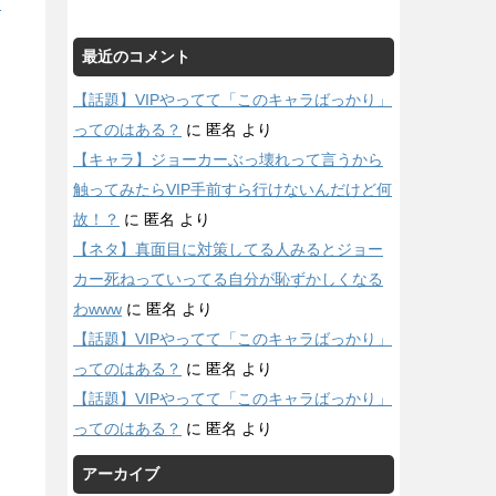
/
最近のコメント
【話題】VIPやってて「このキャラばっかり」
ってのはある？
に
匿名
より
【キャラ】ジョーカーぶっ壊れって言うから
触ってみたらVIP手前すら行けないんだけど何
故！？
に
匿名
より
【ネタ】真面目に対策してる人みるとジョー
カー死ねっていってる自分が恥ずかしくなる
わwww
に
匿名
より
【話題】VIPやってて「このキャラばっかり」
ってのはある？
に
匿名
より
【話題】VIPやってて「このキャラばっかり」
ってのはある？
に
匿名
より
アーカイブ