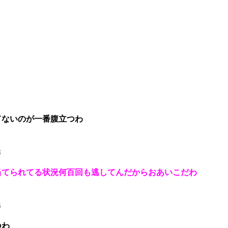
てないのが一番腹立つわ
3
当てられてる状況何百回も逃してんだからおあいこだわ
6
つわ