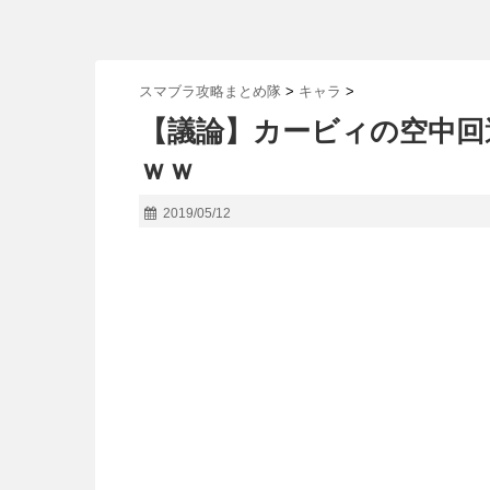
スマブラ攻略まとめ隊
>
キャラ
>
【議論】カービィの空中回
ｗｗ
2019/05/12