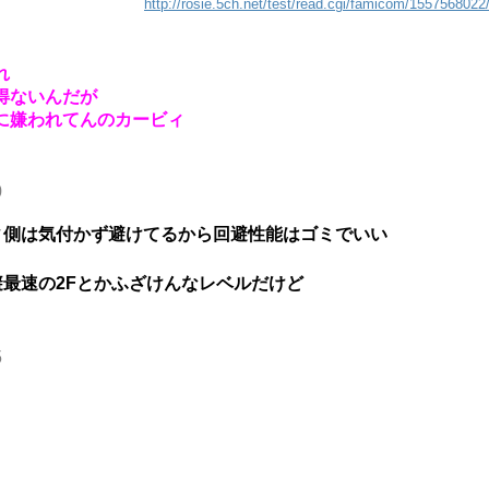
http://rosie.5ch.net/test/read.cgi/famicom/1557568022
れ
得ないんだが
に嫌われてんのカービィ
0
ィ側は気付かず避けてるから回避性能はゴミでいい
最速の2Fとかふざけんなレベルだけど
5