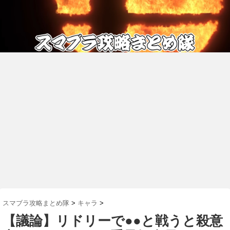
スマブラ攻略まとめ隊
>
キャラ
>
【議論】リドリーで●●と戦うと殺意