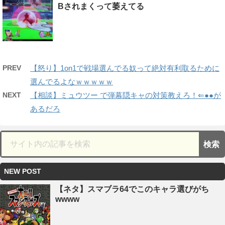
Bされまくって萎えてる
PREV
【怒り】1on1で戦場選んでる奴って絶対有利取るために
選んでるよなｗｗｗｗｗ
NEXT
【相談】ミュウツー で弾幕隠キャの対策教えろ！⇐●●が
あるだろ
NEW POST
【ネタ】スマブラ64でこのキャラ選びがち
wwww