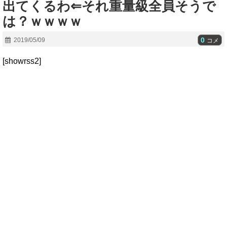
出てくるわ⇐それ重量級全員そうで
は？ｗｗｗｗ
0
2019/05/09
コメ
[showrss2]