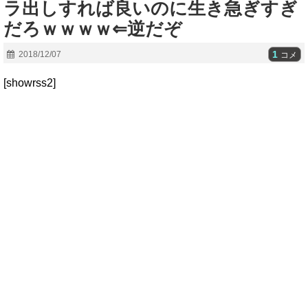
ラ出しすれば良いのに生き急ぎすぎ
だろｗｗｗｗ⇐逆だぞ
1
2018/12/07
コメ
[showrss2]