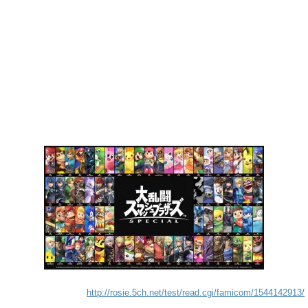
http://rosie.5ch.net/test/read.cgi/famicom/1544142913/