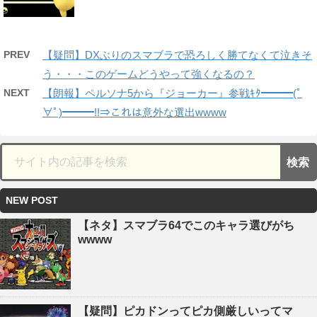
PREV
【疑問】DXぶりのスマブラで恐ろしく勝てなくて泣きそ
う・・・このゲームどうやって強くなるの？
NEXT
【朗報】ペルソナ5から『ジョーカー』参戦ｷﾀ━━━(ﾟ
∀ﾟ)━━━!!⇒これは意外な選出wwww
NEW POST
【ネタ】スマブラ64でこのキャラ選びがち
wwww
【疑問】ピカドンってピカ側厳しいってマ