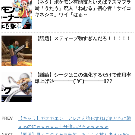
【ネタ】ポケモン有能技といえば？スマブラ
厨「うたう」廃人「ねむる」初心者「サイコ
キネシス」ワイ「はぁ～…
【話題】スティーブ強すぎんだろ！！！！！
【議論】シークはこの強化するだけで使用率
爆上げｸﾙ━━━━(ﾟ∀ﾟ)━━━━!!??
PREV
【キャラ】ガオガエン、アレさえ強化すればまともに戦
えるのにｗｗｗｗ←十分強いだろｗｗｗｗｗ
NEXT
【要望】早くこのキャラ実装しろ！もう技も考えたぞｗ