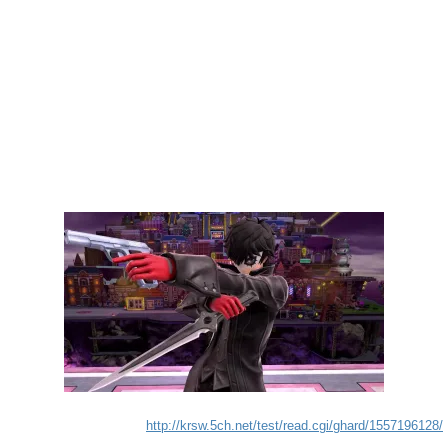
http://krsw.5ch.net/test/read.cgi/ghard/1557196128/