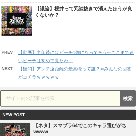
【議論】桜井って冗談抜きで消えたほうが良
くないか？
PREV
【動画】半年後にはピーチ1強になってそう⇐ここまで速
いピーチは初めて見たわ…
NEXT
【疑問】アンチ遠距離の最高峰って誰？⇐みんなの回答
がコチラｗｗｗｗｗ
NEW POST
【ネタ】スマブラ64でこのキャラ選びがち
wwww