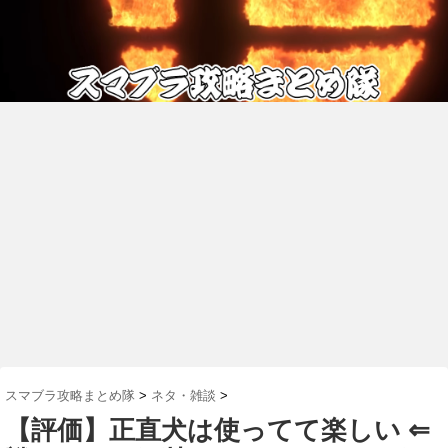
スマブラ攻略まとめ隊
>
ネタ・雑談
>
【評価】正直犬は使ってて楽しい ⇐