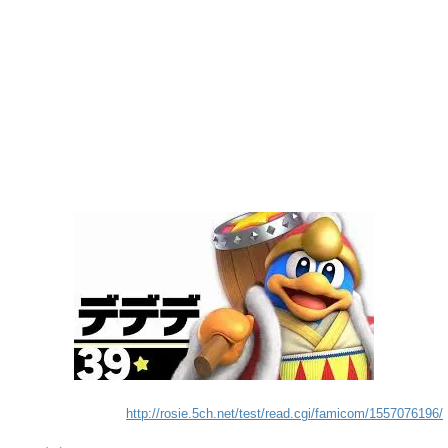
http://rosie.5ch.net/test/read.cgi/famicom/1557076196/