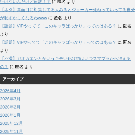
行けないんだけど何故！？
に
匿名
より
【ネタ】真面目に対策してる人みるとジョーカー死ねっていってる自分
が恥ずかしくなるわwww
に
匿名
より
【話題】VIPやってて「このキャラばっかり」ってのはある？
に
匿名
より
【話題】VIPやってて「このキャラばっかり」ってのはある？
に
匿名
より
【不満】ガオガエンとかいうキモい化け猫はいつスマブラから消える
の？
に
匿名
より
アーカイブ
2026年4月
2026年3月
2026年2月
2026年1月
2025年12月
2025年11月