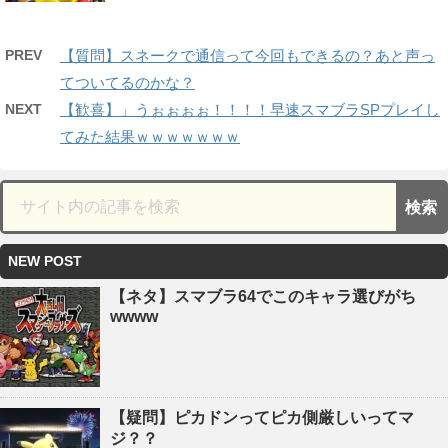
PREV
【質問】スネークで通信って今回もできるの？あと声っ
てついてるのかな？
NEXT
【歓喜】」うぉぉぉぉ！！！！早速スマブラSPプレイし
てみた結果ｗｗｗｗｗｗｗ
NEW POST
【ネタ】スマブラ64でこのキャラ選びがち
wwww
【疑問】ピカドンってピカ側厳しいってマ
ジ？？