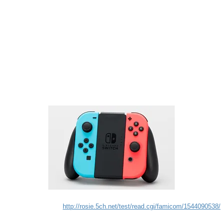
http://rosie.5ch.net/test/read.cgi/famicom/1544090538/