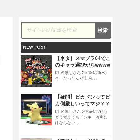
NEW POST
【ネタ】スマブラ64でこ
のキャラ選びがちwwww
01 名無しさん 2026/4/29(水)
そーだったんだ💦 私 …
【疑問】ピカドンってピ
カ側厳しいってマジ？？
01 名無しさん 2026/4/27(月)
どう考えてもドンキー有利に
はならない …