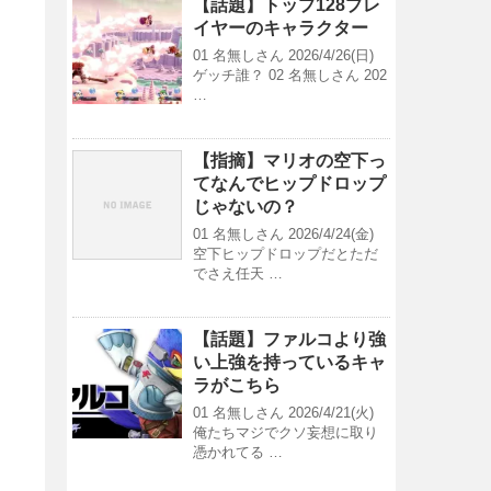
【話題】トップ128プレ
イヤーのキャラクター
01 名無しさん 2026/4/26(日)
ゲッチ誰？ 02 名無しさん 202
…
【指摘】マリオの空下っ
てなんでヒップドロップ
じゃないの？
01 名無しさん 2026/4/24(金)
空下ヒップドロップだとただ
でさえ任天 …
【話題】ファルコより強
い上強を持っているキャ
ラがこちら
01 名無しさん 2026/4/21(火)
俺たちマジでクソ妄想に取り
憑かれてる …