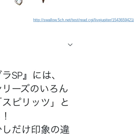
http://swallow.5ch.net/test/read.cgi/livejupiter/1543659421