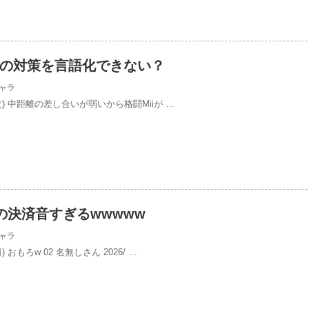
iの対策を言語化できない？
ャラ
/7(火) 中距離の差し合いが弱いから格闘Miiが …
の決済音すぎるwwwww
ャラ
日) おもろw 02 名無しさん 2026/ …