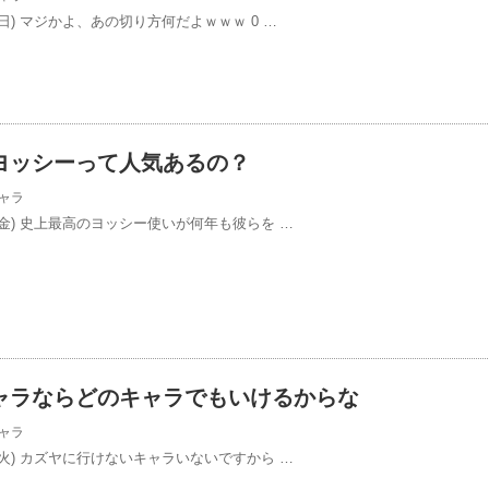
/19(日) マジかよ、あの切り方何だよｗｗｗ 0 …
ヨッシーって人気あるの？
ャラ
/17(金) 史上最高のヨッシー使いが何年も彼らを …
ャラならどのキャラでもいけるからな
ャラ
/15(火) カズヤに行けないキャラいないですから …