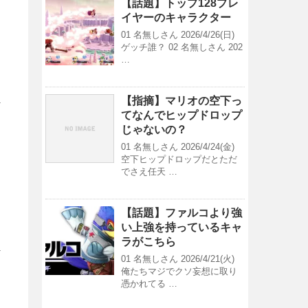
【話題】トップ128プレ
イヤーのキャラクター
01 名無しさん 2026/4/26(日)
ゲッチ誰？ 02 名無しさん 202
…
【指摘】マリオの空下っ
てなんでヒップドロップ
じゃないの？
01 名無しさん 2026/4/24(金)
空下ヒップドロップだとただ
でさえ任天 …
【話題】ファルコより強
い上強を持っているキャ
ラがこちら
01 名無しさん 2026/4/21(火)
俺たちマジでクソ妄想に取り
憑かれてる …