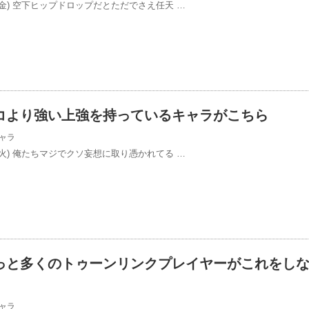
/24(金) 空下ヒップドロップだとただでさえ任天 …
コより強い上強を持っているキャラがこちら
ャラ
/21(火) 俺たちマジでクソ妄想に取り憑かれてる …
っと多くのトゥーンリンクプレイヤーがこれをし
ャラ