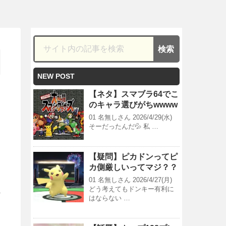
NEW POST
【ネタ】スマブラ64でこ
のキャラ選びがちwwww
01 名無しさん 2026/4/29(水)
そーだったんだ💦 私 …
【疑問】ピカドンってピ
カ側厳しいってマジ？？
01 名無しさん 2026/4/27(月)
どう考えてもドンキー有利に
はならない …