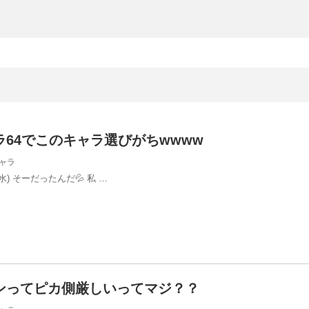
64でこのキャラ選びがちwwww
ャラ
9(水) そーだったんだ💦 私 …
ンってピカ側厳しいってマジ？？