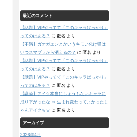
最近のコメント
【話題】VIPやってて「このキャラばっかり」
ってのはある？
に
匿名
より
【不満】ガオガエンとかいうキモい化け猫は
いつスマブラから消えるの？
に
匿名
より
【話題】VIPやってて「このキャラばっかり」
ってのはある？
に
匿名
より
【話題】VIPやってて「このキャラばっかり」
ってのはある？
に
匿名
より
【議論】アイク本当にしょうもないキャラに
成り下がったな ⇒ 生まれ変わってよかったじ
ゃんアイクｗｗ
に
匿名
より
な
アーカイブ
2026年4月